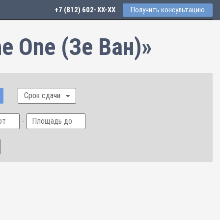
+7 (812) 602-44-77
Получить консультацию
e One (Зе Ван)»
Срок сдачи
-