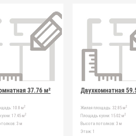
мнатная 37.76 м²
Двухкомнатная 59.
2
2
ощадь:
10.8 м
Жилая площадь:
32.85 м
2
2
ухни:
17.45 м
Площадь кухни:
15.02 м
отолков:
3 м
Высота потолков:
3 м
Этаж:
1