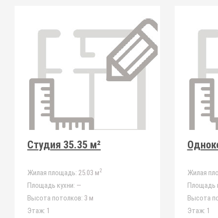
Студия 35.35 м²
Одноко
2
Жилая площадь:
25.03 м
Жилая пл
Площадь кухни:
—
Площадь к
Высота потолков:
3 м
Высота п
Этаж:
1
Этаж:
1