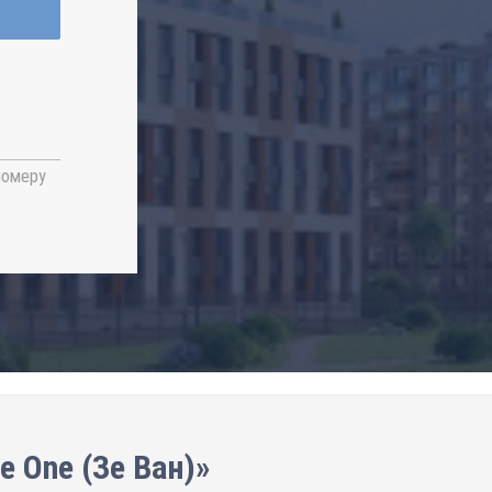
номеру
 One (Зе Ван)»