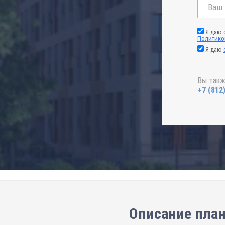
Я даю
Политико
Я даю
Вы такж
+7 (812
Описание план