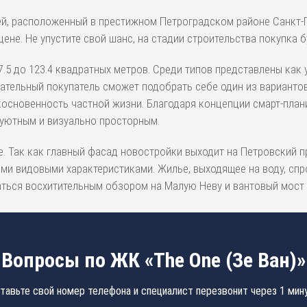
ей, расположенный в престижном Петроградском районе Санкт-П
цене. Не упустите свой шанс, на стадии строительства покупка 
7.5 до 123.4 квадратных метров. Среди типов представлены ка
ательный покупатель сможет подобрать себе один из варианто
икосновенность частной жизни. Благодаря концепции смарт-пла
 уютным и визуально просторным.
 Так как главный фасад новостройки выходит на Петровский пр
ыми видовыми характеристиками. Жилье, выходящее на воду, сп
ться восхитительным обзором на Малую Неву и вантовый мост 
Вопросы по ЖК «The One (Зе Ван)»
тавьте свой номер телефона и специалист перезвонит через 1 мин