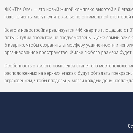
ЖК «The One» — это новый жилой комплекс высотой в 8 этаж
года, клиенты могут купить жилье по оптимальной стартовой 
Всего в новостройке реализуется 446 квартир площадью от 3
лоты. Студии проектом не предусмотрены. Даже самый взыск
5 квартир, чтобы сохранить атмосферу уединенности и непр
организованное пространство. Жилье любого размера будет
Особенностью жилого комплекса станет его местоположение.
расположенных на верхних этажах, будут обладать прекрасн
ограждением, чтобы владельцы могли каждый день наслажда
Ос