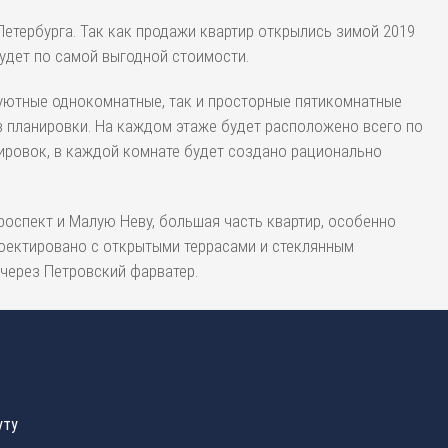
етербурга. Так как продажи квартир открылись зимой 2019
будет по самой выгодной стоимости.
к уютные однокомнатные, так и просторные пятикомнатные
в планировки. На каждом этаже будет расположено всего по
нировок, в каждой комнате будет создано рационально
оспект и Малую Неву, большая часть квартир, особенно
роектировано с открытыми террасами и стеклянным
через Петровский фарватер.
уту